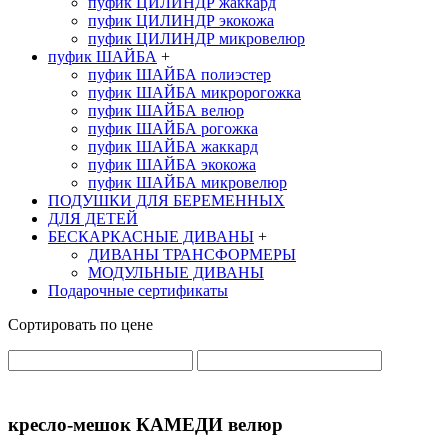
пуфик ЦИЛИНДР жаккард
пуфик ЦИЛИНДР экокожа
пуфик ЦИЛИНДР микровелюр
пуфик ШАЙБА
+
пуфик ШАЙБА полиэстер
пуфик ШАЙБА микророгожка
пуфик ШАЙБА велюр
пуфик ШАЙБА рогожка
пуфик ШАЙБА жаккард
пуфик ШАЙБА экокожа
пуфик ШАЙБА микровелюр
ПОДУШКИ ДЛЯ БЕРЕМЕННЫХ
ДЛЯ ДЕТЕЙ
БЕСКАРКАСНЫЕ ДИВАНЫ
+
ДИВАНЫ ТРАНСФОРМЕРЫ
МОДУЛЬНЫЕ ДИВАНЫ
Подарочные сертификаты
Сортировать по цене
кресло-мешок КАМЕДИ велюр