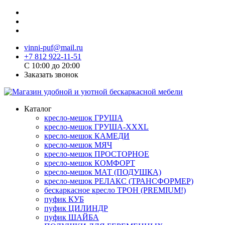
vinni-puf@mail.ru
+7 812 922-11-51
C 10:00 до 20:00
Заказать звонок
Каталог
кресло-мешок ГРУША
кресло-мешок ГРУША-XXXL
кресло-мешок КАМЕДИ
кресло-мешок МЯЧ
кресло-мешок ПРОСТОРНОЕ
кресло-мешок КОМФОРТ
кресло-мешок МАТ (ПОДУШКА)
кресло-мешок РЕЛАКС (ТРАНСФОРМЕР)
бескаркасное кресло ТРОН (PREMIUM!)
пуфик КУБ
пуфик ЦИЛИНДР
пуфик ШАЙБА