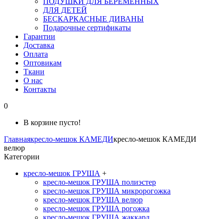
ПОДУШКИ ДЛЯ БЕРЕМЕННЫХ
ДЛЯ ДЕТЕЙ
БЕСКАРКАСНЫЕ ДИВАНЫ
Подарочные сертификаты
Гарантии
Доставка
Оплата
Оптовикам
Ткани
О нас
Контакты
0
В корзине пусто!
Главная
кресло-мешок КАМЕДИ
кресло-мешок КАМЕДИ
велюр
Категории
кресло-мешок ГРУША
+
кресло-мешок ГРУША полиэстер
кресло-мешок ГРУША микророгожка
кресло-мешок ГРУША велюр
кресло-мешок ГРУША рогожка
кресло-мешок ГРУША жаккард