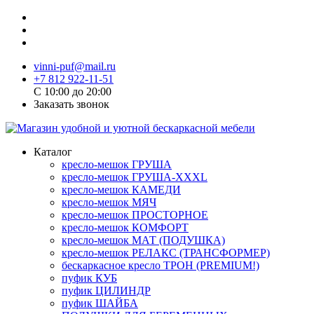
vinni-puf@mail.ru
+7 812 922-11-51
C 10:00 до 20:00
Заказать звонок
Каталог
кресло-мешок ГРУША
кресло-мешок ГРУША-XXXL
кресло-мешок КАМЕДИ
кресло-мешок МЯЧ
кресло-мешок ПРОСТОРНОЕ
кресло-мешок КОМФОРТ
кресло-мешок МАТ (ПОДУШКА)
кресло-мешок РЕЛАКС (ТРАНСФОРМЕР)
бескаркасное кресло ТРОН (PREMIUM!)
пуфик КУБ
пуфик ЦИЛИНДР
пуфик ШАЙБА