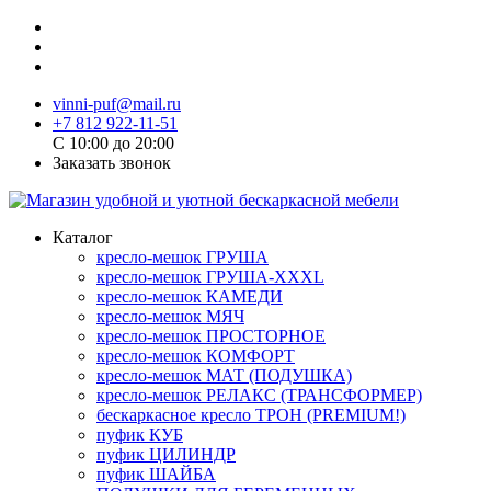
vinni-puf@mail.ru
+7 812 922-11-51
C 10:00 до 20:00
Заказать звонок
Каталог
кресло-мешок ГРУША
кресло-мешок ГРУША-XXXL
кресло-мешок КАМЕДИ
кресло-мешок МЯЧ
кресло-мешок ПРОСТОРНОЕ
кресло-мешок КОМФОРТ
кресло-мешок МАТ (ПОДУШКА)
кресло-мешок РЕЛАКС (ТРАНСФОРМЕР)
бескаркасное кресло ТРОН (PREMIUM!)
пуфик КУБ
пуфик ЦИЛИНДР
пуфик ШАЙБА