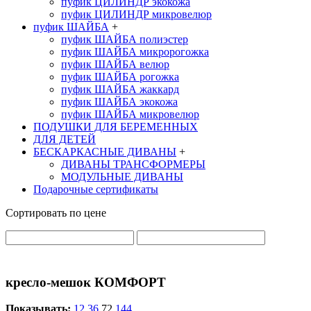
пуфик ЦИЛИНДР экокожа
пуфик ЦИЛИНДР микровелюр
пуфик ШАЙБА
+
пуфик ШАЙБА полиэстер
пуфик ШАЙБА микророгожка
пуфик ШАЙБА велюр
пуфик ШАЙБА рогожка
пуфик ШАЙБА жаккард
пуфик ШАЙБА экокожа
пуфик ШАЙБА микровелюр
ПОДУШКИ ДЛЯ БЕРЕМЕННЫХ
ДЛЯ ДЕТЕЙ
БЕСКАРКАСНЫЕ ДИВАНЫ
+
ДИВАНЫ ТРАНСФОРМЕРЫ
МОДУЛЬНЫЕ ДИВАНЫ
Подарочные сертификаты
Сортировать по цене
кресло-мешок КОМФОРТ
Показывать:
12
36
72
144