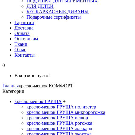
ПОДУШКИ ДЛЯ БЕРЕМЕННЫХ
ДЛЯ ДЕТЕЙ
БЕСКАРКАСНЫЕ ДИВАНЫ
Подарочные сертификаты
Гарантии
Доставка
Оплата
Оптовикам
Ткани
О нас
Контакты
0
В корзине пусто!
Главная
кресло-мешок КОМФОРТ
Категории
кресло-мешок ГРУША
+
кресло-мешок ГРУША полиэстер
кресло-мешок ГРУША микророгожка
кресло-мешок ГРУША велюр
кресло-мешок ГРУША рогожка
кресло-мешок ГРУША жаккард
кресло-мешок ГРУША экокожа