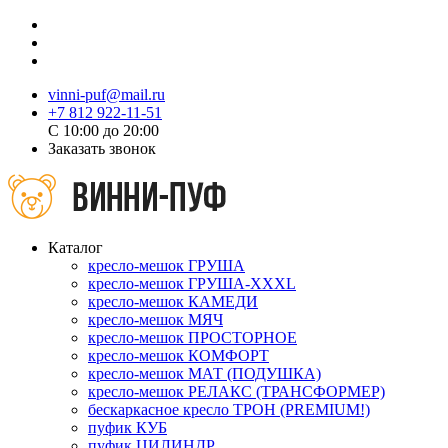
vinni-puf@mail.ru
+7 812 922-11-51
C 10:00 до 20:00
Заказать звонок
Каталог
кресло-мешок ГРУША
кресло-мешок ГРУША-XXXL
кресло-мешок КАМЕДИ
кресло-мешок МЯЧ
кресло-мешок ПРОСТОРНОЕ
кресло-мешок КОМФОРТ
кресло-мешок МАТ (ПОДУШКА)
кресло-мешок РЕЛАКС (ТРАНСФОРМЕР)
бескаркасное кресло ТРОН (PREMIUM!)
пуфик КУБ
пуфик ЦИЛИНДР