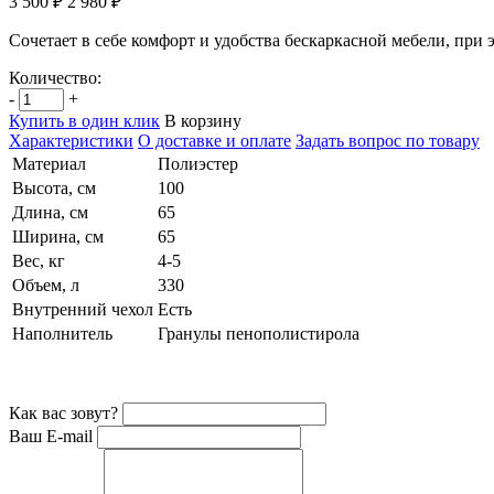
3 500 ₽
2 980 ₽
Сочетает в себе комфорт и удобства бескаркасной мебели, при
Количество:
-
+
Купить в один клик
В корзину
Характеристики
О доставке и оплате
Задать вопрос по товару
Материал
Полиэстер
Высота, см
100
Длина, см
65
Ширина, см
65
Вес, кг
4-5
Объем, л
330
Внутренний чехол
Есть
Наполнитель
Гранулы пенополистирола
Как вас зовут?
Ваш E-mail