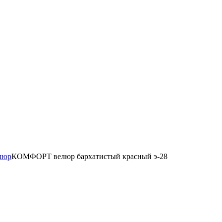
люр
КОМФОРТ велюр бархатистый красный э-28