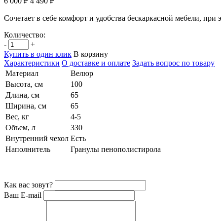
6 000 ₽
4 490 ₽
Сочетает в себе комфорт и удобства бескаркасной мебели, при
Количество:
-
+
Купить в один клик
В корзину
Характеристики
О доставке и оплате
Задать вопрос по товару
Материал
Велюр
Высота, см
100
Длина, см
65
Ширина, см
65
Вес, кг
4-5
Объем, л
330
Внутренний чехол
Есть
Наполнитель
Гранулы пенополистирола
Как вас зовут?
Ваш E-mail