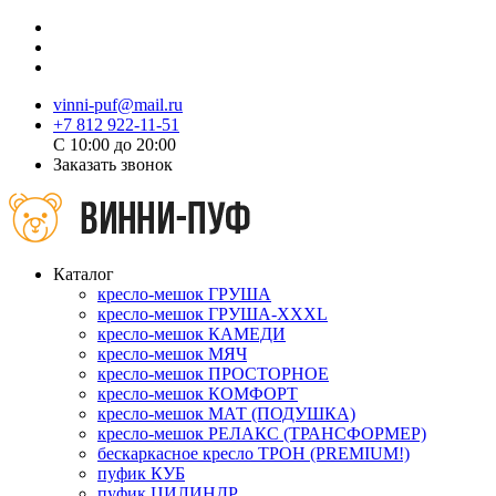
vinni-puf@mail.ru
+7 812 922-11-51
C 10:00 до 20:00
Заказать звонок
Каталог
кресло-мешок ГРУША
кресло-мешок ГРУША-XXXL
кресло-мешок КАМЕДИ
кресло-мешок МЯЧ
кресло-мешок ПРОСТОРНОЕ
кресло-мешок КОМФОРТ
кресло-мешок МАТ (ПОДУШКА)
кресло-мешок РЕЛАКС (ТРАНСФОРМЕР)
бескаркасное кресло ТРОН (PREMIUM!)
пуфик КУБ
пуфик ЦИЛИНДР