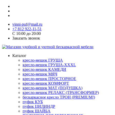
vinni-puf@mail.ru
+7 812 922-11-51
C 10:00 до 20:00
Заказать звонок
Каталог
кресло-мешок ГРУША
кресло-мешок ГРУША-XXXL
кресло-мешок КАМЕДИ
кресло-мешок МЯЧ
кресло-мешок ПРОСТОРНОЕ
кресло-мешок КОМФОРТ
кресло-мешок МАТ (ПОДУШКА)
кресло-мешок РЕЛАКС (ТРАНСФОРМЕР)
бескаркасное кресло ТРОН (PREMIUM!)
пуфик КУБ
пуфик ЦИЛИНДР
пуфик ШАЙБА