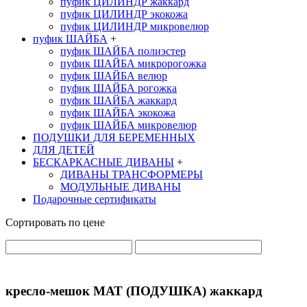
пуфик ЦИЛИНДР жаккард
пуфик ЦИЛИНДР экокожа
пуфик ЦИЛИНДР микровелюр
пуфик ШАЙБА
+
пуфик ШАЙБА полиэстер
пуфик ШАЙБА микророгожка
пуфик ШАЙБА велюр
пуфик ШАЙБА рогожка
пуфик ШАЙБА жаккард
пуфик ШАЙБА экокожа
пуфик ШАЙБА микровелюр
ПОДУШКИ ДЛЯ БЕРЕМЕННЫХ
ДЛЯ ДЕТЕЙ
БЕСКАРКАСНЫЕ ДИВАНЫ
+
ДИВАНЫ ТРАНСФОРМЕРЫ
МОДУЛЬНЫЕ ДИВАНЫ
Подарочные сертификаты
Сортировать по цене
кресло-мешок МАТ (ПОДУШКА) жаккард