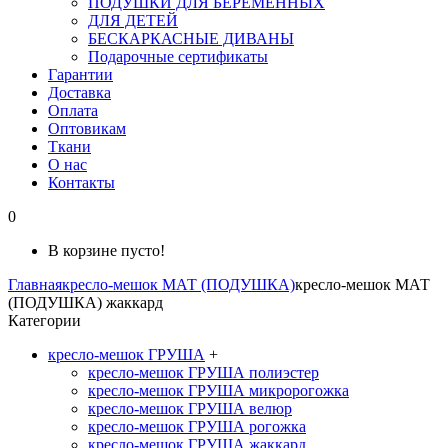
ПОДУШКИ ДЛЯ БЕРЕМЕННЫХ
ДЛЯ ДЕТЕЙ
БЕСКАРКАСНЫЕ ДИВАНЫ
Подарочные сертификаты
Гарантии
Доставка
Оплата
Оптовикам
Ткани
О нас
Контакты
0
В корзине пусто!
Главная
кресло-мешок МАТ (ПОДУШКА)
кресло-мешок МАТ
(ПОДУШКА) жаккард
Категории
кресло-мешок ГРУША
+
кресло-мешок ГРУША полиэстер
кресло-мешок ГРУША микророгожка
кресло-мешок ГРУША велюр
кресло-мешок ГРУША рогожка
кресло-мешок ГРУША жаккард