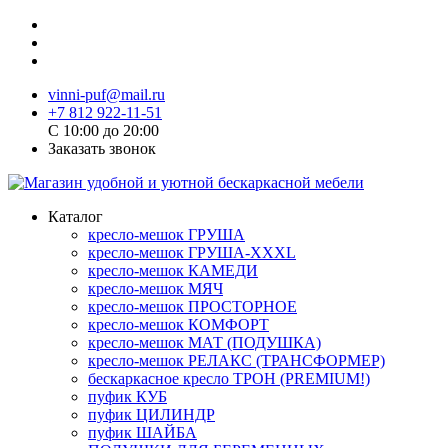
vinni-puf@mail.ru
+7 812 922-11-51
C 10:00 до 20:00
Заказать звонок
Каталог
кресло-мешок ГРУША
кресло-мешок ГРУША-XXXL
кресло-мешок КАМЕДИ
кресло-мешок МЯЧ
кресло-мешок ПРОСТОРНОЕ
кресло-мешок КОМФОРТ
кресло-мешок МАТ (ПОДУШКА)
кресло-мешок РЕЛАКС (ТРАНСФОРМЕР)
бескаркасное кресло ТРОН (PREMIUM!)
пуфик КУБ
пуфик ЦИЛИНДР
пуфик ШАЙБА