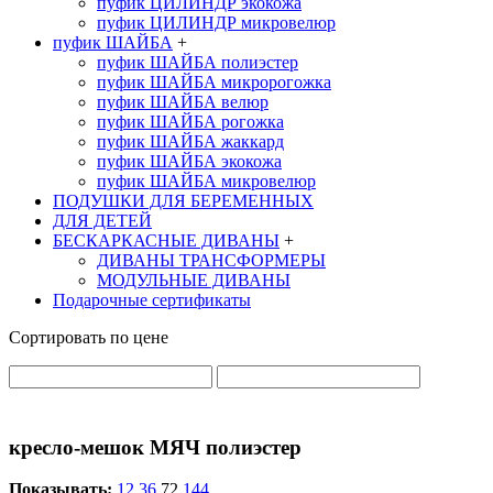
пуфик ЦИЛИНДР экокожа
пуфик ЦИЛИНДР микровелюр
пуфик ШАЙБА
+
пуфик ШАЙБА полиэстер
пуфик ШАЙБА микророгожка
пуфик ШАЙБА велюр
пуфик ШАЙБА рогожка
пуфик ШАЙБА жаккард
пуфик ШАЙБА экокожа
пуфик ШАЙБА микровелюр
ПОДУШКИ ДЛЯ БЕРЕМЕННЫХ
ДЛЯ ДЕТЕЙ
БЕСКАРКАСНЫЕ ДИВАНЫ
+
ДИВАНЫ ТРАНСФОРМЕРЫ
МОДУЛЬНЫЕ ДИВАНЫ
Подарочные сертификаты
Сортировать по цене
кресло-мешок МЯЧ полиэстер
Показывать:
12
36
72
144