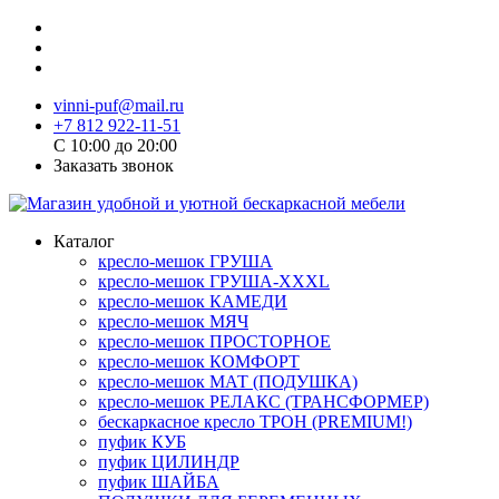
vinni-puf@mail.ru
+7 812 922-11-51
C 10:00 до 20:00
Заказать звонок
Каталог
кресло-мешок ГРУША
кресло-мешок ГРУША-XXXL
кресло-мешок КАМЕДИ
кресло-мешок МЯЧ
кресло-мешок ПРОСТОРНОЕ
кресло-мешок КОМФОРТ
кресло-мешок МАТ (ПОДУШКА)
кресло-мешок РЕЛАКС (ТРАНСФОРМЕР)
бескаркасное кресло ТРОН (PREMIUM!)
пуфик КУБ
пуфик ЦИЛИНДР
пуфик ШАЙБА