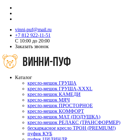
vinni-puf@mail.ru
+7 812 922-11-51
C 10:00 до 20:00
Заказать звонок
Каталог
кресло-мешок ГРУША
кресло-мешок ГРУША-XXXL
кресло-мешок КАМЕДИ
кресло-мешок МЯЧ
кресло-мешок ПРОСТОРНОЕ
кресло-мешок КОМФОРТ
кресло-мешок МАТ (ПОДУШКА)
кресло-мешок РЕЛАКС (ТРАНСФОРМЕР)
бескаркасное кресло ТРОН (PREMIUM!)
пуфик КУБ
пуфик ЦИЛИНДР