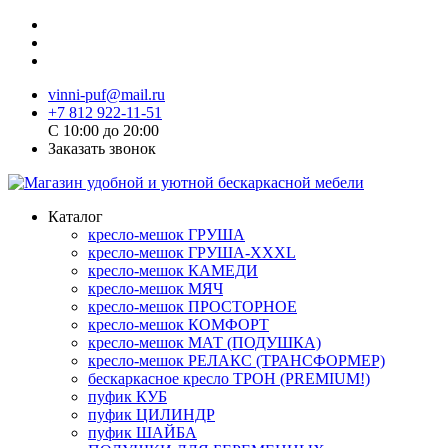
vinni-puf@mail.ru
+7 812 922-11-51
C 10:00 до 20:00
Заказать звонок
Каталог
кресло-мешок ГРУША
кресло-мешок ГРУША-XXXL
кресло-мешок КАМЕДИ
кресло-мешок МЯЧ
кресло-мешок ПРОСТОРНОЕ
кресло-мешок КОМФОРТ
кресло-мешок МАТ (ПОДУШКА)
кресло-мешок РЕЛАКС (ТРАНСФОРМЕР)
бескаркасное кресло ТРОН (PREMIUM!)
пуфик КУБ
пуфик ЦИЛИНДР
пуфик ШАЙБА