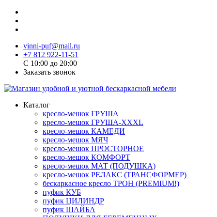
vinni-puf@mail.ru
+7 812 922-11-51
C 10:00 до 20:00
Заказать звонок
Каталог
кресло-мешок ГРУША
кресло-мешок ГРУША-XXXL
кресло-мешок КАМЕДИ
кресло-мешок МЯЧ
кресло-мешок ПРОСТОРНОЕ
кресло-мешок КОМФОРТ
кресло-мешок МАТ (ПОДУШКА)
кресло-мешок РЕЛАКС (ТРАНСФОРМЕР)
бескаркасное кресло ТРОН (PREMIUM!)
пуфик КУБ
пуфик ЦИЛИНДР
пуфик ШАЙБА