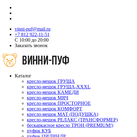
vinni-puf@mail.ru
+7 812 922-11-51
C 10:00 до 20:00
Заказать звонок
Каталог
кресло-мешок ГРУША
кресло-мешок ГРУША-XXXL
кресло-мешок КАМЕДИ
кресло-мешок МЯЧ
кресло-мешок ПРОСТОРНОЕ
кресло-мешок КОМФОРТ
кресло-мешок МАТ (ПОДУШКА)
кресло-мешок РЕЛАКС (ТРАНСФОРМЕР)
бескаркасное кресло ТРОН (PREMIUM!)
пуфик КУБ
пуфик ЦИЛИНДР