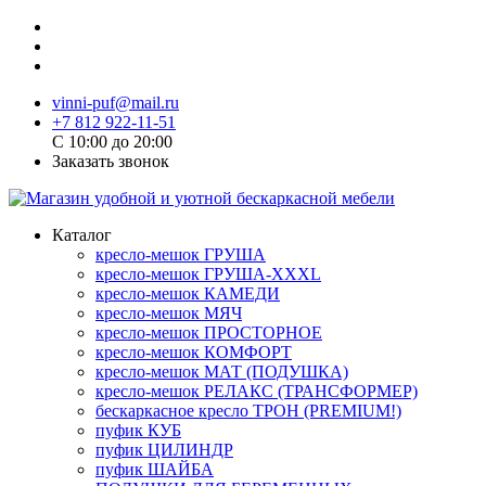
vinni-puf@mail.ru
+7 812 922-11-51
C 10:00 до 20:00
Заказать звонок
Каталог
кресло-мешок ГРУША
кресло-мешок ГРУША-XXXL
кресло-мешок КАМЕДИ
кресло-мешок МЯЧ
кресло-мешок ПРОСТОРНОЕ
кресло-мешок КОМФОРТ
кресло-мешок МАТ (ПОДУШКА)
кресло-мешок РЕЛАКС (ТРАНСФОРМЕР)
бескаркасное кресло ТРОН (PREMIUM!)
пуфик КУБ
пуфик ЦИЛИНДР
пуфик ШАЙБА