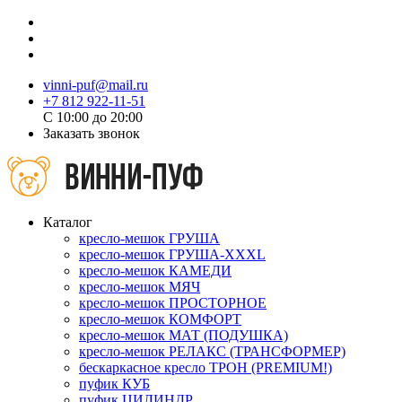
vinni-puf@mail.ru
+7 812 922-11-51
C 10:00 до 20:00
Заказать звонок
Каталог
кресло-мешок ГРУША
кресло-мешок ГРУША-XXXL
кресло-мешок КАМЕДИ
кресло-мешок МЯЧ
кресло-мешок ПРОСТОРНОЕ
кресло-мешок КОМФОРТ
кресло-мешок МАТ (ПОДУШКА)
кресло-мешок РЕЛАКС (ТРАНСФОРМЕР)
бескаркасное кресло ТРОН (PREMIUM!)
пуфик КУБ
пуфик ЦИЛИНДР