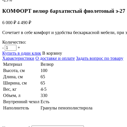
КОМФОРТ велюр бархатистый фиолетовый э-27
6 000 ₽
4 490 ₽
Сочетает в себе комфорт и удобства бескаркасной мебели, при
Количество:
-
+
Купить в один клик
В корзину
Характеристики
О доставке и оплате
Задать вопрос по товару
Материал
Велюр
Высота, см
100
Длина, см
65
Ширина, см
65
Вес, кг
4-5
Объем, л
330
Внутренний чехол
Есть
Наполнитель
Гранулы пенополистирола