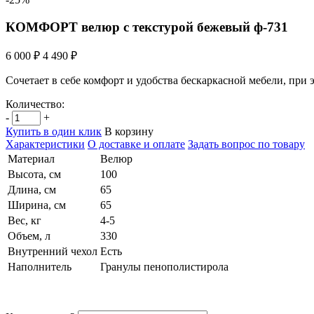
КОМФОРТ велюр с текстурой бежевый ф-731
6 000 ₽
4 490 ₽
Сочетает в себе комфорт и удобства бескаркасной мебели, при
Количество:
-
+
Купить в один клик
В корзину
Характеристики
О доставке и оплате
Задать вопрос по товару
Материал
Велюр
Высота, см
100
Длина, см
65
Ширина, см
65
Вес, кг
4-5
Объем, л
330
Внутренний чехол
Есть
Наполнитель
Гранулы пенополистирола