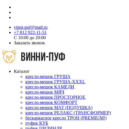
vinni-puf@mail.ru
+7 812 922-11-51
C 10:00 до 20:00
Заказать звонок
Каталог
кресло-мешок ГРУША
кресло-мешок ГРУША-XXXL
кресло-мешок КАМЕДИ
кресло-мешок МЯЧ
кресло-мешок ПРОСТОРНОЕ
кресло-мешок КОМФОРТ
кресло-мешок МАТ (ПОДУШКА)
кресло-мешок РЕЛАКС (ТРАНСФОРМЕР)
бескаркасное кресло ТРОН (PREMIUM!)
пуфик КУБ
пуфик ЦИЛИНДР