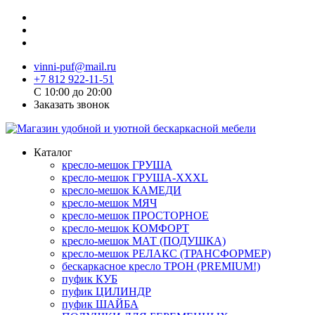
vinni-puf@mail.ru
+7 812 922-11-51
C 10:00 до 20:00
Заказать звонок
Каталог
кресло-мешок ГРУША
кресло-мешок ГРУША-XXXL
кресло-мешок КАМЕДИ
кресло-мешок МЯЧ
кресло-мешок ПРОСТОРНОЕ
кресло-мешок КОМФОРТ
кресло-мешок МАТ (ПОДУШКА)
кресло-мешок РЕЛАКС (ТРАНСФОРМЕР)
бескаркасное кресло ТРОН (PREMIUM!)
пуфик КУБ
пуфик ЦИЛИНДР
пуфик ШАЙБА