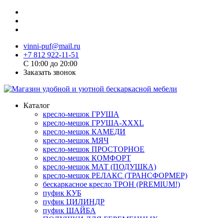
vinni-puf@mail.ru
+7 812 922-11-51
C 10:00 до 20:00
Заказать звонок
Каталог
кресло-мешок ГРУША
кресло-мешок ГРУША-XXXL
кресло-мешок КАМЕДИ
кресло-мешок МЯЧ
кресло-мешок ПРОСТОРНОЕ
кресло-мешок КОМФОРТ
кресло-мешок МАТ (ПОДУШКА)
кресло-мешок РЕЛАКС (ТРАНСФОРМЕР)
бескаркасное кресло ТРОН (PREMIUM!)
пуфик КУБ
пуфик ЦИЛИНДР
пуфик ШАЙБА