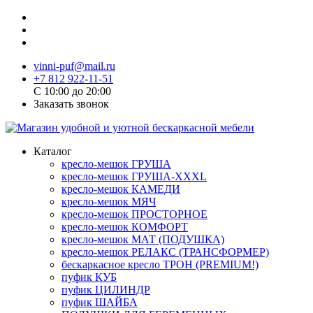
vinni-puf@mail.ru
+7 812 922-11-51
C 10:00 до 20:00
Заказать звонок
Каталог
кресло-мешок ГРУША
кресло-мешок ГРУША-XXXL
кресло-мешок КАМЕДИ
кресло-мешок МЯЧ
кресло-мешок ПРОСТОРНОЕ
кресло-мешок КОМФОРТ
кресло-мешок МАТ (ПОДУШКА)
кресло-мешок РЕЛАКС (ТРАНСФОРМЕР)
бескаркасное кресло ТРОН (PREMIUM!)
пуфик КУБ
пуфик ЦИЛИНДР
пуфик ШАЙБА