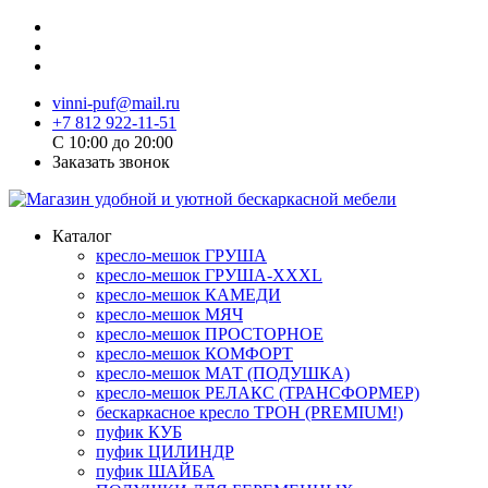
vinni-puf@mail.ru
+7 812 922-11-51
C 10:00 до 20:00
Заказать звонок
Каталог
кресло-мешок ГРУША
кресло-мешок ГРУША-XXXL
кресло-мешок КАМЕДИ
кресло-мешок МЯЧ
кресло-мешок ПРОСТОРНОЕ
кресло-мешок КОМФОРТ
кресло-мешок МАТ (ПОДУШКА)
кресло-мешок РЕЛАКС (ТРАНСФОРМЕР)
бескаркасное кресло ТРОН (PREMIUM!)
пуфик КУБ
пуфик ЦИЛИНДР
пуфик ШАЙБА