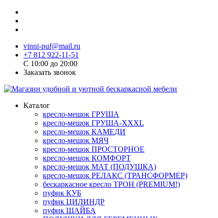
vinni-puf@mail.ru
+7 812 922-11-51
C 10:00 до 20:00
Заказать звонок
Каталог
кресло-мешок ГРУША
кресло-мешок ГРУША-XXXL
кресло-мешок КАМЕДИ
кресло-мешок МЯЧ
кресло-мешок ПРОСТОРНОЕ
кресло-мешок КОМФОРТ
кресло-мешок МАТ (ПОДУШКА)
кресло-мешок РЕЛАКС (ТРАНСФОРМЕР)
бескаркасное кресло ТРОН (PREMIUM!)
пуфик КУБ
пуфик ЦИЛИНДР
пуфик ШАЙБА