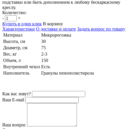
подставки или быть дополнением к любому бескаркасному
креслу.
Количество:
-
+
Купить в один клик
В корзину
Характеристики
О доставке и оплате
Задать вопрос по товару
Материал
Микророгожка
Высота, см
30
Диаметр, см
75
Вес, кг
2-3
Объем, л
150
Внутренний чехол
Есть
Наполнитель
Гранулы пенополистирола
Как вас зовут?
Ваш E-mail
Ваш вопрос