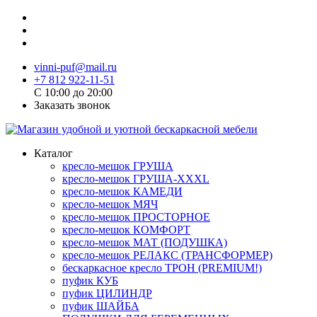
vinni-puf@mail.ru
+7 812 922-11-51
C 10:00 до 20:00
Заказать звонок
Каталог
кресло-мешок ГРУША
кресло-мешок ГРУША-XXXL
кресло-мешок КАМЕДИ
кресло-мешок МЯЧ
кресло-мешок ПРОСТОРНОЕ
кресло-мешок КОМФОРТ
кресло-мешок МАТ (ПОДУШКА)
кресло-мешок РЕЛАКС (ТРАНСФОРМЕР)
бескаркасное кресло ТРОН (PREMIUM!)
пуфик КУБ
пуфик ЦИЛИНДР
пуфик ШАЙБА