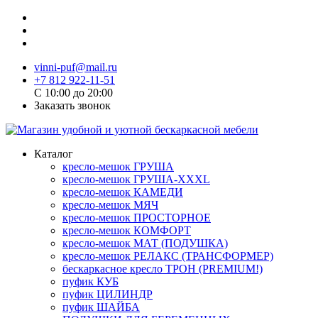
vinni-puf@mail.ru
+7 812 922-11-51
C 10:00 до 20:00
Заказать звонок
Каталог
кресло-мешок ГРУША
кресло-мешок ГРУША-XXXL
кресло-мешок КАМЕДИ
кресло-мешок МЯЧ
кресло-мешок ПРОСТОРНОЕ
кресло-мешок КОМФОРТ
кресло-мешок МАТ (ПОДУШКА)
кресло-мешок РЕЛАКС (ТРАНСФОРМЕР)
бескаркасное кресло ТРОН (PREMIUM!)
пуфик КУБ
пуфик ЦИЛИНДР
пуфик ШАЙБА