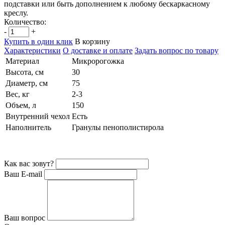
подставки или быть дополнением к любому бескаркасному
креслу.
Количество:
-
+
Купить в один клик
В корзину
Характеристики
О доставке и оплате
Задать вопрос по товару
Материал
Микророгожка
Высота, см
30
Диаметр, см
75
Вес, кг
2-3
Объем, л
150
Внутренний чехол
Есть
Наполнитель
Гранулы пенополистирола
Как вас зовут?
Ваш E-mail
Ваш вопрос