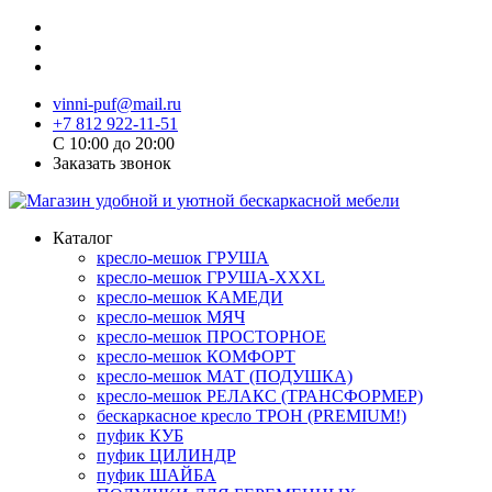
vinni-puf@mail.ru
+7 812 922-11-51
C 10:00 до 20:00
Заказать звонок
Каталог
кресло-мешок ГРУША
кресло-мешок ГРУША-XXXL
кресло-мешок КАМЕДИ
кресло-мешок МЯЧ
кресло-мешок ПРОСТОРНОЕ
кресло-мешок КОМФОРТ
кресло-мешок МАТ (ПОДУШКА)
кресло-мешок РЕЛАКС (ТРАНСФОРМЕР)
бескаркасное кресло ТРОН (PREMIUM!)
пуфик КУБ
пуфик ЦИЛИНДР
пуфик ШАЙБА