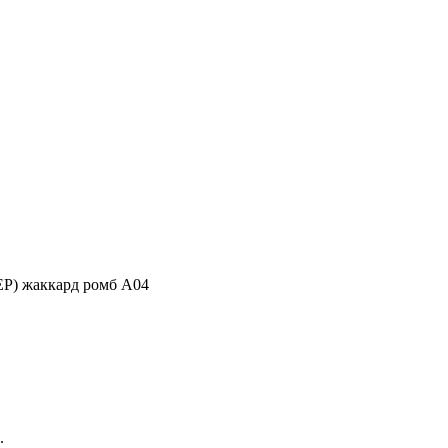
 жаккард ромб А04
.