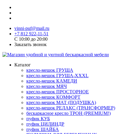
vinni-puf@mail.ru
+7 812 922-11-51
C 10:00 до 20:00
Заказать звонок
Каталог
кресло-мешок ГРУША
кресло-мешок ГРУША-XXXL
кресло-мешок КАМЕДИ
кресло-мешок МЯЧ
кресло-мешок ПРОСТОРНОЕ
кресло-мешок КОМФОРТ
кресло-мешок МАТ (ПОДУШКА)
кресло-мешок РЕЛАКС (ТРАНСФОРМЕР)
бескаркасное кресло ТРОН (PREMIUM!)
пуфик КУБ
пуфик ЦИЛИНДР
пуфик ШАЙБА