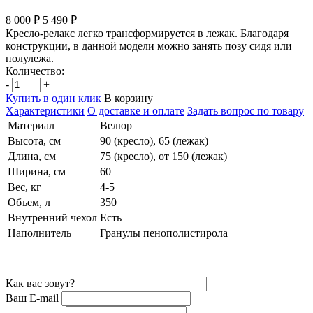
8 000 ₽
5 490 ₽
Кресло-релакс легко трансформируется в лежак. Благодаря
конструкции, в данной модели можно занять позу сидя или
полулежа.
Количество:
-
+
Купить в один клик
В корзину
Характеристики
О доставке и оплате
Задать вопрос по товару
Материал
Велюр
Высота, см
90 (кресло), 65 (лежак)
Длина, см
75 (кресло), от 150 (лежак)
Ширина, см
60
Вес, кг
4-5
Объем, л
350
Внутренний чехол
Есть
Наполнитель
Гранулы пенополистирола
Как вас зовут?
Ваш E-mail