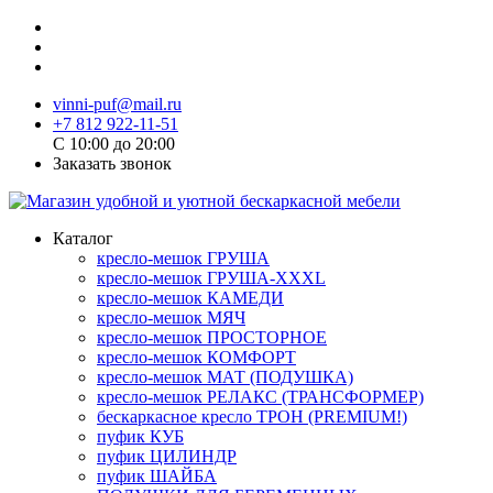
vinni-puf@mail.ru
+7 812 922-11-51
C 10:00 до 20:00
Заказать звонок
Каталог
кресло-мешок ГРУША
кресло-мешок ГРУША-XXXL
кресло-мешок КАМЕДИ
кресло-мешок МЯЧ
кресло-мешок ПРОСТОРНОЕ
кресло-мешок КОМФОРТ
кресло-мешок МАТ (ПОДУШКА)
кресло-мешок РЕЛАКС (ТРАНСФОРМЕР)
бескаркасное кресло ТРОН (PREMIUM!)
пуфик КУБ
пуфик ЦИЛИНДР
пуфик ШАЙБА