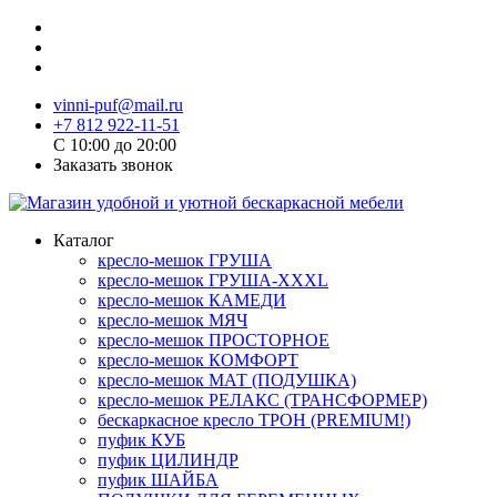
vinni-puf@mail.ru
+7 812 922-11-51
C 10:00 до 20:00
Заказать звонок
Каталог
кресло-мешок ГРУША
кресло-мешок ГРУША-XXXL
кресло-мешок КАМЕДИ
кресло-мешок МЯЧ
кресло-мешок ПРОСТОРНОЕ
кресло-мешок КОМФОРТ
кресло-мешок МАТ (ПОДУШКА)
кресло-мешок РЕЛАКС (ТРАНСФОРМЕР)
бескаркасное кресло ТРОН (PREMIUM!)
пуфик КУБ
пуфик ЦИЛИНДР
пуфик ШАЙБА