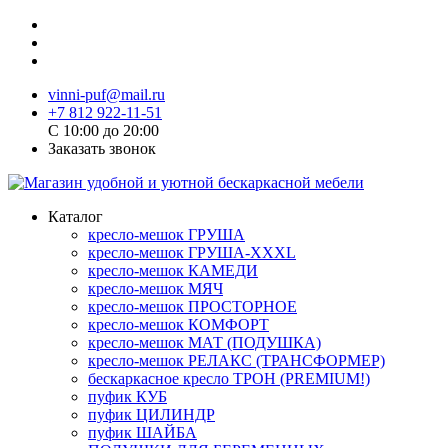
vinni-puf@mail.ru
+7 812 922-11-51
C 10:00 до 20:00
Заказать звонок
Каталог
кресло-мешок ГРУША
кресло-мешок ГРУША-XXXL
кресло-мешок КАМЕДИ
кресло-мешок МЯЧ
кресло-мешок ПРОСТОРНОЕ
кресло-мешок КОМФОРТ
кресло-мешок МАТ (ПОДУШКА)
кресло-мешок РЕЛАКС (ТРАНСФОРМЕР)
бескаркасное кресло ТРОН (PREMIUM!)
пуфик КУБ
пуфик ЦИЛИНДР
пуфик ШАЙБА