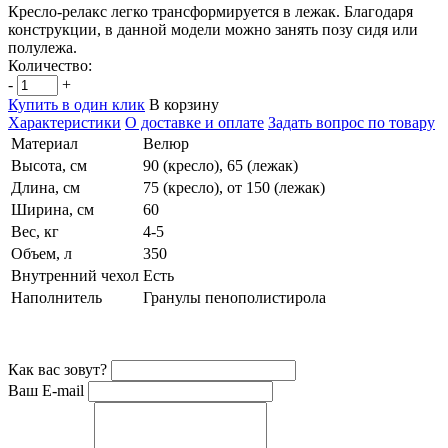
Кресло-релакс легко трансформируется в лежак. Благодаря
конструкции, в данной модели можно занять позу сидя или
полулежа.
Количество:
-
+
Купить в один клик
В корзину
Характеристики
О доставке и оплате
Задать вопрос по товару
Материал
Велюр
Высота, см
90 (кресло), 65 (лежак)
Длина, см
75 (кресло), от 150 (лежак)
Ширина, см
60
Вес, кг
4-5
Объем, л
350
Внутренний чехол
Есть
Наполнитель
Гранулы пенополистирола
Как вас зовут?
Ваш E-mail