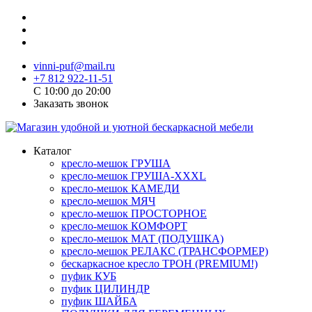
vinni-puf@mail.ru
+7 812 922-11-51
C 10:00 до 20:00
Заказать звонок
Каталог
кресло-мешок ГРУША
кресло-мешок ГРУША-XXXL
кресло-мешок КАМЕДИ
кресло-мешок МЯЧ
кресло-мешок ПРОСТОРНОЕ
кресло-мешок КОМФОРТ
кресло-мешок МАТ (ПОДУШКА)
кресло-мешок РЕЛАКС (ТРАНСФОРМЕР)
бескаркасное кресло ТРОН (PREMIUM!)
пуфик КУБ
пуфик ЦИЛИНДР
пуфик ШАЙБА