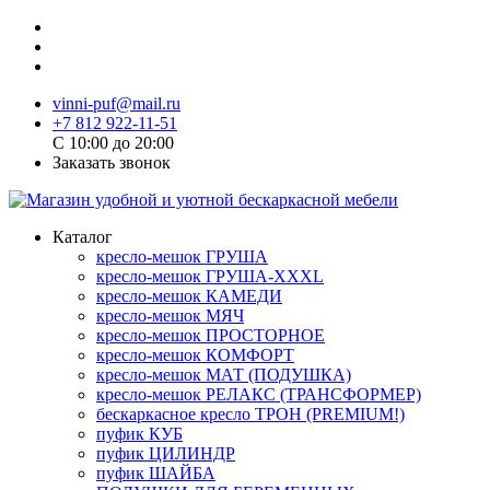
vinni-puf@mail.ru
+7 812 922-11-51
C 10:00 до 20:00
Заказать звонок
Каталог
кресло-мешок ГРУША
кресло-мешок ГРУША-XXXL
кресло-мешок КАМЕДИ
кресло-мешок МЯЧ
кресло-мешок ПРОСТОРНОЕ
кресло-мешок КОМФОРТ
кресло-мешок МАТ (ПОДУШКА)
кресло-мешок РЕЛАКС (ТРАНСФОРМЕР)
бескаркасное кресло ТРОН (PREMIUM!)
пуфик КУБ
пуфик ЦИЛИНДР
пуфик ШАЙБА