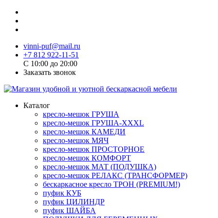
vinni-puf@mail.ru
+7 812 922-11-51
C 10:00 до 20:00
Заказать звонок
Каталог
кресло-мешок ГРУША
кресло-мешок ГРУША-XXXL
кресло-мешок КАМЕДИ
кресло-мешок МЯЧ
кресло-мешок ПРОСТОРНОЕ
кресло-мешок КОМФОРТ
кресло-мешок МАТ (ПОДУШКА)
кресло-мешок РЕЛАКС (ТРАНСФОРМЕР)
бескаркасное кресло ТРОН (PREMIUM!)
пуфик КУБ
пуфик ЦИЛИНДР
пуфик ШАЙБА