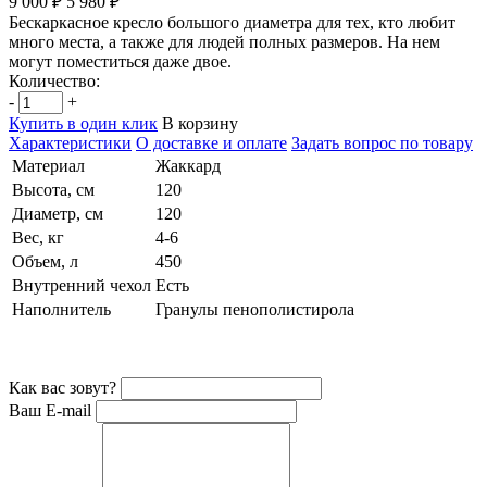
9 000 ₽
5 980 ₽
Бескаркасное кресло большого диаметра для тех, кто любит
много места, а также для людей полных размеров. На нем
могут поместиться даже двое.
Количество:
-
+
Купить в один клик
В корзину
Характеристики
О доставке и оплате
Задать вопрос по товару
Материал
Жаккард
Высота, см
120
Диаметр, см
120
Вес, кг
4-6
Объем, л
450
Внутренний чехол
Есть
Наполнитель
Гранулы пенополистирола
Как вас зовут?
Ваш E-mail