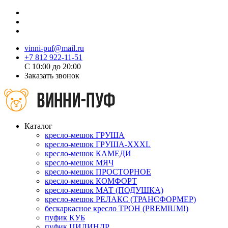
vinni-puf@mail.ru
+7 812 922-11-51
C 10:00 до 20:00
Заказать звонок
Каталог
кресло-мешок ГРУША
кресло-мешок ГРУША-XXXL
кресло-мешок КАМЕДИ
кресло-мешок МЯЧ
кресло-мешок ПРОСТОРНОЕ
кресло-мешок КОМФОРТ
кресло-мешок МАТ (ПОДУШКА)
кресло-мешок РЕЛАКС (ТРАНСФОРМЕР)
бескаркасное кресло ТРОН (PREMIUM!)
пуфик КУБ
пуфик ЦИЛИНДР