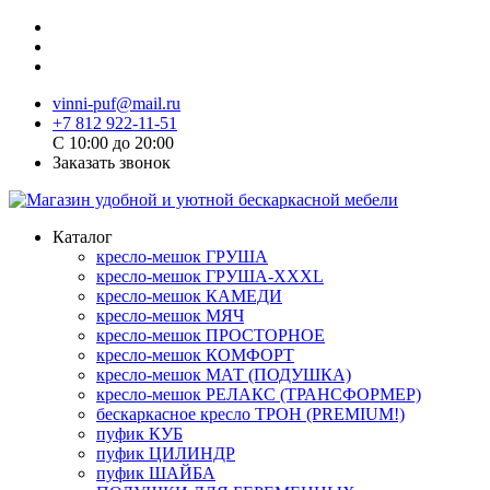
vinni-puf@mail.ru
+7 812 922-11-51
C 10:00 до 20:00
Заказать звонок
Каталог
кресло-мешок ГРУША
кресло-мешок ГРУША-XXXL
кресло-мешок КАМЕДИ
кресло-мешок МЯЧ
кресло-мешок ПРОСТОРНОЕ
кресло-мешок КОМФОРТ
кресло-мешок МАТ (ПОДУШКА)
кресло-мешок РЕЛАКС (ТРАНСФОРМЕР)
бескаркасное кресло ТРОН (PREMIUM!)
пуфик КУБ
пуфик ЦИЛИНДР
пуфик ШАЙБА