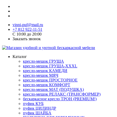
vinni-puf@mail.ru
+7 812 922-11-51
C 10:00 до 20:00
Заказать звонок
Каталог
кресло-мешок ГРУША
кресло-мешок ГРУША-XXXL
кресло-мешок КАМЕДИ
кресло-мешок МЯЧ
кресло-мешок ПРОСТОРНОЕ
кресло-мешок КОМФОРТ
кресло-мешок МАТ (ПОДУШКА)
кресло-мешок РЕЛАКС (ТРАНСФОРМЕР)
бескаркасное кресло ТРОН (PREMIUM!)
пуфик КУБ
пуфик ЦИЛИНДР
пуфик ШАЙБА