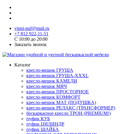
vinni-puf@mail.ru
+7 812 922-11-51
C 10:00 до 20:00
Заказать звонок
Каталог
кресло-мешок ГРУША
кресло-мешок ГРУША-XXXL
кресло-мешок КАМЕДИ
кресло-мешок МЯЧ
кресло-мешок ПРОСТОРНОЕ
кресло-мешок КОМФОРТ
кресло-мешок МАТ (ПОДУШКА)
кресло-мешок РЕЛАКС (ТРАНСФОРМЕР)
бескаркасное кресло ТРОН (PREMIUM!)
пуфик КУБ
пуфик ЦИЛИНДР
пуфик ШАЙБА