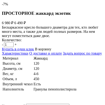
-7%
ПРОСТОРНОЕ жаккард экзотик
6 980 ₽
6 490 ₽
Бескаркасное кресло большого диаметра для тех, кто любит
много места, а также для людей полных размеров. На нем
могут поместиться даже двое.
Количество:
-
+
Купить в один клик
В корзину
Характеристики
О доставке и оплате
Задать вопрос по товару
Материал
Жаккард
Высота, см
120
Диаметр, см
120
Вес, кг
4-6
Объем, л
450
Внутренний чехол
Есть
Наполнитель
Гранулы пенополистирола