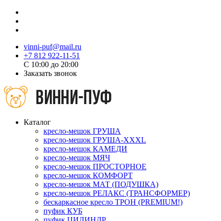
vinni-puf@mail.ru
+7 812 922-11-51
C 10:00 до 20:00
Заказать звонок
Каталог
кресло-мешок ГРУША
кресло-мешок ГРУША-XXXL
кресло-мешок КАМЕДИ
кресло-мешок МЯЧ
кресло-мешок ПРОСТОРНОЕ
кресло-мешок КОМФОРТ
кресло-мешок МАТ (ПОДУШКА)
кресло-мешок РЕЛАКС (ТРАНСФОРМЕР)
бескаркасное кресло ТРОН (PREMIUM!)
пуфик КУБ
пуфик ЦИЛИНДР