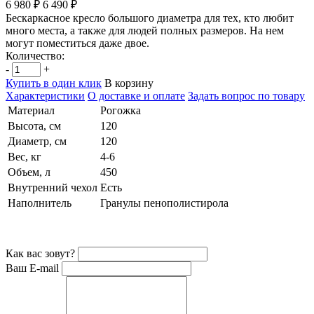
6 980 ₽
6 490 ₽
Бескаркасное кресло большого диаметра для тех, кто любит
много места, а также для людей полных размеров. На нем
могут поместиться даже двое.
Количество:
-
+
Купить в один клик
В корзину
Характеристики
О доставке и оплате
Задать вопрос по товару
Материал
Рогожка
Высота, см
120
Диаметр, см
120
Вес, кг
4-6
Объем, л
450
Внутренний чехол
Есть
Наполнитель
Гранулы пенополистирола
Как вас зовут?
Ваш E-mail