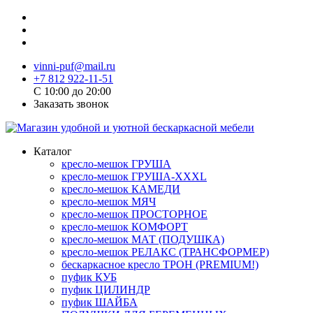
vinni-puf@mail.ru
+7 812 922-11-51
C 10:00 до 20:00
Заказать звонок
Каталог
кресло-мешок ГРУША
кресло-мешок ГРУША-XXXL
кресло-мешок КАМЕДИ
кресло-мешок МЯЧ
кресло-мешок ПРОСТОРНОЕ
кресло-мешок КОМФОРТ
кресло-мешок МАТ (ПОДУШКА)
кресло-мешок РЕЛАКС (ТРАНСФОРМЕР)
бескаркасное кресло ТРОН (PREMIUM!)
пуфик КУБ
пуфик ЦИЛИНДР
пуфик ШАЙБА