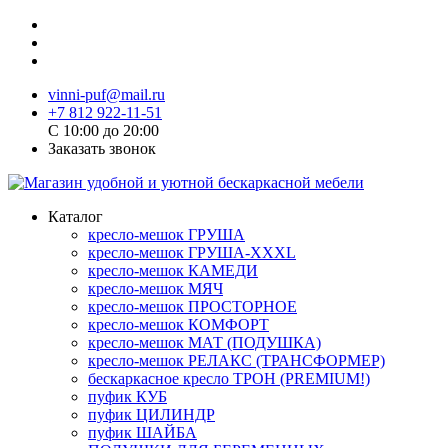
vinni-puf@mail.ru
+7 812 922-11-51
C 10:00 до 20:00
Заказать звонок
Каталог
кресло-мешок ГРУША
кресло-мешок ГРУША-XXXL
кресло-мешок КАМЕДИ
кресло-мешок МЯЧ
кресло-мешок ПРОСТОРНОЕ
кресло-мешок КОМФОРТ
кресло-мешок МАТ (ПОДУШКА)
кресло-мешок РЕЛАКС (ТРАНСФОРМЕР)
бескаркасное кресло ТРОН (PREMIUM!)
пуфик КУБ
пуфик ЦИЛИНДР
пуфик ШАЙБА