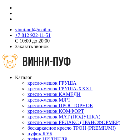
vinni-puf@mail.ru
+7 812 922-11-51
C 10:00 до 20:00
Заказать звонок
Каталог
кресло-мешок ГРУША
кресло-мешок ГРУША-XXXL
кресло-мешок КАМЕДИ
кресло-мешок МЯЧ
кресло-мешок ПРОСТОРНОЕ
кресло-мешок КОМФОРТ
кресло-мешок МАТ (ПОДУШКА)
кресло-мешок РЕЛАКС (ТРАНСФОРМЕР)
бескаркасное кресло ТРОН (PREMIUM!)
пуфик КУБ
пуфик ЦИЛИНДР