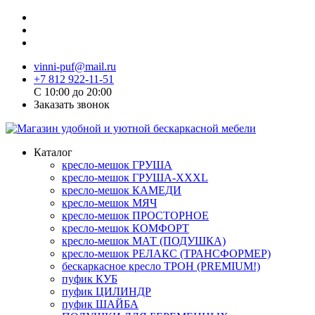
vinni-puf@mail.ru
+7 812 922-11-51
C 10:00 до 20:00
Заказать звонок
Каталог
кресло-мешок ГРУША
кресло-мешок ГРУША-XXXL
кресло-мешок КАМЕДИ
кресло-мешок МЯЧ
кресло-мешок ПРОСТОРНОЕ
кресло-мешок КОМФОРТ
кресло-мешок МАТ (ПОДУШКА)
кресло-мешок РЕЛАКС (ТРАНСФОРМЕР)
бескаркасное кресло ТРОН (PREMIUM!)
пуфик КУБ
пуфик ЦИЛИНДР
пуфик ШАЙБА