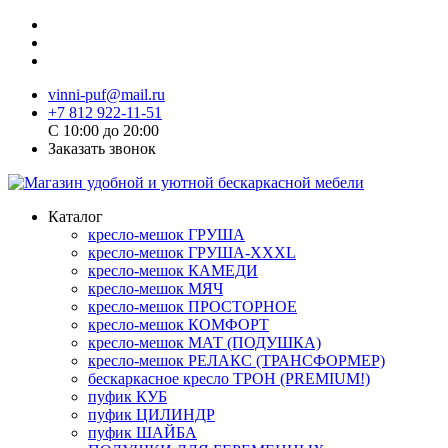
vinni-puf@mail.ru
+7 812 922-11-51
C 10:00 до 20:00
Заказать звонок
Каталог
кресло-мешок ГРУША
кресло-мешок ГРУША-XXXL
кресло-мешок КАМЕДИ
кресло-мешок МЯЧ
кресло-мешок ПРОСТОРНОЕ
кресло-мешок КОМФОРТ
кресло-мешок МАТ (ПОДУШКА)
кресло-мешок РЕЛАКС (ТРАНСФОРМЕР)
бескаркасное кресло ТРОН (PREMIUM!)
пуфик КУБ
пуфик ЦИЛИНДР
пуфик ШАЙБА