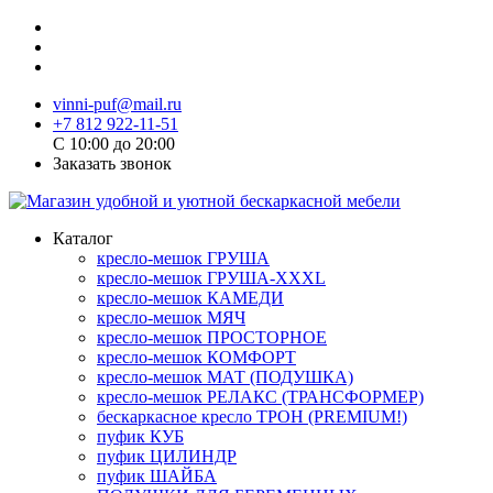
vinni-puf@mail.ru
+7 812 922-11-51
C 10:00 до 20:00
Заказать звонок
Каталог
кресло-мешок ГРУША
кресло-мешок ГРУША-XXXL
кресло-мешок КАМЕДИ
кресло-мешок МЯЧ
кресло-мешок ПРОСТОРНОЕ
кресло-мешок КОМФОРТ
кресло-мешок МАТ (ПОДУШКА)
кресло-мешок РЕЛАКС (ТРАНСФОРМЕР)
бескаркасное кресло ТРОН (PREMIUM!)
пуфик КУБ
пуфик ЦИЛИНДР
пуфик ШАЙБА