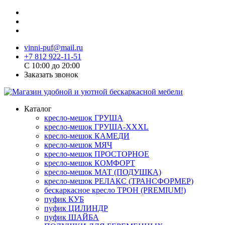
vinni-puf@mail.ru
+7 812 922-11-51
C 10:00 до 20:00
Заказать звонок
Каталог
кресло-мешок ГРУША
кресло-мешок ГРУША-XXXL
кресло-мешок КАМЕДИ
кресло-мешок МЯЧ
кресло-мешок ПРОСТОРНОЕ
кресло-мешок КОМФОРТ
кресло-мешок МАТ (ПОДУШКА)
кресло-мешок РЕЛАКС (ТРАНСФОРМЕР)
бескаркасное кресло ТРОН (PREMIUM!)
пуфик КУБ
пуфик ЦИЛИНДР
пуфик ШАЙБА