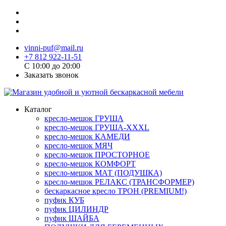
vinni-puf@mail.ru
+7 812 922-11-51
C 10:00 до 20:00
Заказать звонок
Каталог
кресло-мешок ГРУША
кресло-мешок ГРУША-XXXL
кресло-мешок КАМЕДИ
кресло-мешок МЯЧ
кресло-мешок ПРОСТОРНОЕ
кресло-мешок КОМФОРТ
кресло-мешок МАТ (ПОДУШКА)
кресло-мешок РЕЛАКС (ТРАНСФОРМЕР)
бескаркасное кресло ТРОН (PREMIUM!)
пуфик КУБ
пуфик ЦИЛИНДР
пуфик ШАЙБА