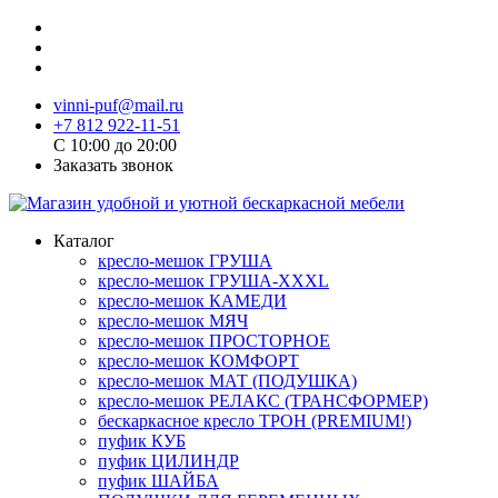
vinni-puf@mail.ru
+7 812 922-11-51
C 10:00 до 20:00
Заказать звонок
Каталог
кресло-мешок ГРУША
кресло-мешок ГРУША-XXXL
кресло-мешок КАМЕДИ
кресло-мешок МЯЧ
кресло-мешок ПРОСТОРНОЕ
кресло-мешок КОМФОРТ
кресло-мешок МАТ (ПОДУШКА)
кресло-мешок РЕЛАКС (ТРАНСФОРМЕР)
бескаркасное кресло ТРОН (PREMIUM!)
пуфик КУБ
пуфик ЦИЛИНДР
пуфик ШАЙБА