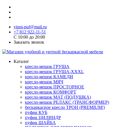
vinni-puf@mail.ru
+7 812 922-11-51
C 10:00 до 20:00
Заказать звонок
Каталог
кресло-мешок ГРУША
кресло-мешок ГРУША-XXXL
кресло-мешок КАМЕДИ
кресло-мешок МЯЧ
кресло-мешок ПРОСТОРНОЕ
кресло-мешок КОМФОРТ
кресло-мешок МАТ (ПОДУШКА)
кресло-мешок РЕЛАКС (ТРАНСФОРМЕР)
бескаркасное кресло ТРОН (PREMIUM!)
пуфик КУБ
пуфик ЦИЛИНДР
пуфик ШАЙБА