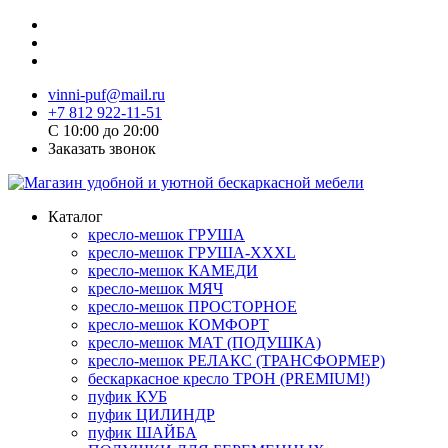
vinni-puf@mail.ru
+7 812 922-11-51
C 10:00 до 20:00
Заказать звонок
Каталог
кресло-мешок ГРУША
кресло-мешок ГРУША-XXXL
кресло-мешок КАМЕДИ
кресло-мешок МЯЧ
кресло-мешок ПРОСТОРНОЕ
кресло-мешок КОМФОРТ
кресло-мешок МАТ (ПОДУШКА)
кресло-мешок РЕЛАКС (ТРАНСФОРМЕР)
бескаркасное кресло ТРОН (PREMIUM!)
пуфик КУБ
пуфик ЦИЛИНДР
пуфик ШАЙБА