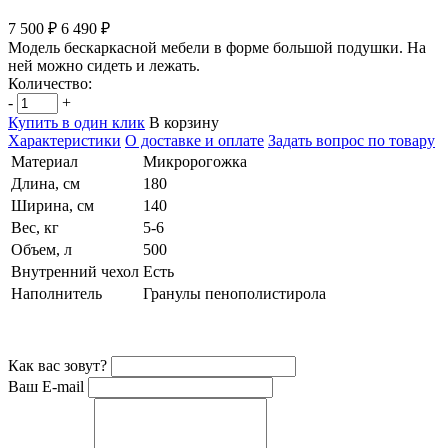
7 500 ₽
6 490 ₽
Модель бескаркасной мебели в форме большой подушки. На
ней можно сидеть и лежать.
Количество:
-
+
Купить в один клик
В корзину
Характеристики
О доставке и оплате
Задать вопрос по товару
Материал
Микророгожка
Длина, см
180
Ширина, см
140
Вес, кг
5-6
Объем, л
500
Внутренний чехол
Есть
Наполнитель
Гранулы пенополистирола
Как вас зовут?
Ваш E-mail