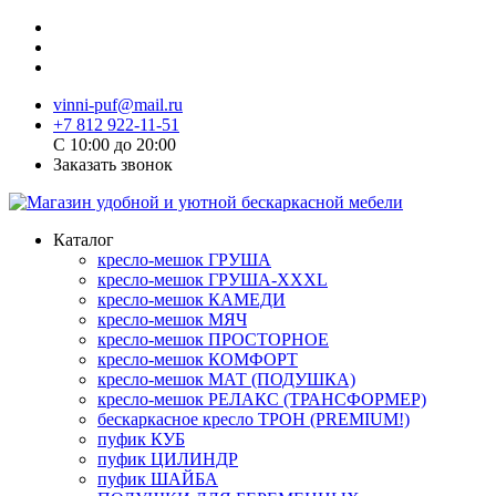
vinni-puf@mail.ru
+7 812 922-11-51
C 10:00 до 20:00
Заказать звонок
Каталог
кресло-мешок ГРУША
кресло-мешок ГРУША-XXXL
кресло-мешок КАМЕДИ
кресло-мешок МЯЧ
кресло-мешок ПРОСТОРНОЕ
кресло-мешок КОМФОРТ
кресло-мешок МАТ (ПОДУШКА)
кресло-мешок РЕЛАКС (ТРАНСФОРМЕР)
бескаркасное кресло ТРОН (PREMIUM!)
пуфик КУБ
пуфик ЦИЛИНДР
пуфик ШАЙБА