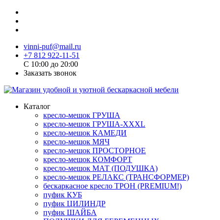
vinni-puf@mail.ru
+7 812 922-11-51
C 10:00 до 20:00
Заказать звонок
Каталог
кресло-мешок ГРУША
кресло-мешок ГРУША-XXXL
кресло-мешок КАМЕДИ
кресло-мешок МЯЧ
кресло-мешок ПРОСТОРНОЕ
кресло-мешок КОМФОРТ
кресло-мешок МАТ (ПОДУШКА)
кресло-мешок РЕЛАКС (ТРАНСФОРМЕР)
бескаркасное кресло ТРОН (PREMIUM!)
пуфик КУБ
пуфик ЦИЛИНДР
пуфик ШАЙБА