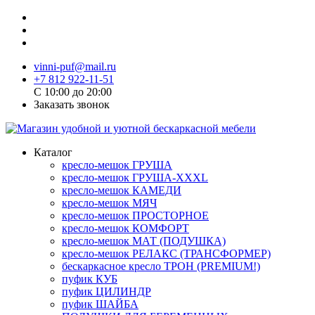
vinni-puf@mail.ru
+7 812 922-11-51
C 10:00 до 20:00
Заказать звонок
Каталог
кресло-мешок ГРУША
кресло-мешок ГРУША-XXXL
кресло-мешок КАМЕДИ
кресло-мешок МЯЧ
кресло-мешок ПРОСТОРНОЕ
кресло-мешок КОМФОРТ
кресло-мешок МАТ (ПОДУШКА)
кресло-мешок РЕЛАКС (ТРАНСФОРМЕР)
бескаркасное кресло ТРОН (PREMIUM!)
пуфик КУБ
пуфик ЦИЛИНДР
пуфик ШАЙБА