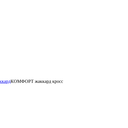
ккард
КОМФОРТ жаккард кросс