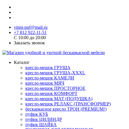
vinni-puf@mail.ru
+7 812 922-11-51
C 10:00 до 20:00
Заказать звонок
Каталог
кресло-мешок ГРУША
кресло-мешок ГРУША-XXXL
кресло-мешок КАМЕДИ
кресло-мешок МЯЧ
кресло-мешок ПРОСТОРНОЕ
кресло-мешок КОМФОРТ
кресло-мешок МАТ (ПОДУШКА)
кресло-мешок РЕЛАКС (ТРАНСФОРМЕР)
бескаркасное кресло ТРОН (PREMIUM!)
пуфик КУБ
пуфик ЦИЛИНДР
пуфик ШАЙБА